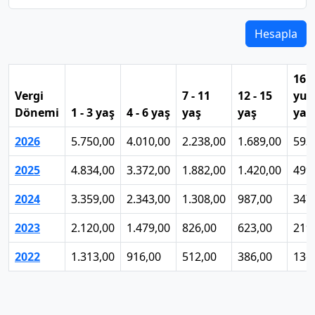
Hesapla
16 
Vergi
7 - 11
12 - 15
yuk
Dönemi
1 - 3 yaş
4 - 6 yaş
yaş
yaş
yaş
2026
5.750,00
4.010,00
2.238,00
1.689,00
593
2025
4.834,00
3.372,00
1.882,00
1.420,00
499
2024
3.359,00
2.343,00
1.308,00
987,00
347
2023
2.120,00
1.479,00
826,00
623,00
219
2022
1.313,00
916,00
512,00
386,00
136