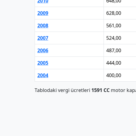
2010
648,00
2009
628,00
2008
561,00
2007
524,00
2006
487,00
2005
444,00
2004
400,00
Tablodaki vergi ücretleri
1591 CC
motor kapas