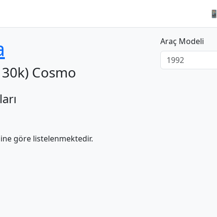

a
Araç Modeli
130k) Cosmo
ları
ne göre listelenmektedir.