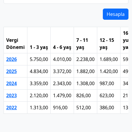
Hesapla
16 
Vergi
7 - 11
12 - 15
yuk
Dönemi
1 - 3 yaş
4 - 6 yaş
yaş
yaş
yaş
2026
5.750,00
4.010,00
2.238,00
1.689,00
593
2025
4.834,00
3.372,00
1.882,00
1.420,00
499
2024
3.359,00
2.343,00
1.308,00
987,00
347
2023
2.120,00
1.479,00
826,00
623,00
219
2022
1.313,00
916,00
512,00
386,00
136