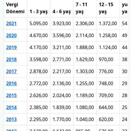
Vergi
7 - 11
12 - 15
yuk
Dönemi
1 - 3 yaş
4 - 6 yaş
yaş
yaş
yaş
2021
5.095,00
3.923,00
2.306,00
1.372,00
541
2020
4.670,00
3.596,00
2.114,00
1.258,00
496
2019
4.170,00
3.211,00
1.888,00
1.124,00
443
2018
3.598,00
2.771,00
1.629,00
970,00
383
2017
2.878,00
2.217,00
1.303,00
776,00
306
2016
2.772,00
2.136,00
1.255,00
748,00
295
2015
2.626,00
2.024,00
1.189,00
709,00
280
2014
2.385,00
1.839,00
1.080,00
644,00
255
2013
2.295,00
1.770,00
1.040,00
620,00
246