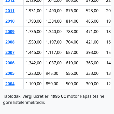
2012
2.129,00
1.642,00
965,00
576,00
229
2011
1.931,00
1.490,00
876,00
523,00
208
2010
1.793,00
1.384,00
814,00
486,00
194
2009
1.736,00
1.340,00
788,00
471,00
188
2008
1.550,00
1.197,00
704,00
421,00
168
2007
1.446,00
1.117,00
657,00
393,00
157
2006
1.342,00
1.037,00
610,00
365,00
146
2005
1.223,00
945,00
556,00
333,00
133
2004
1.100,00
850,00
500,00
300,00
120
Tablodaki vergi ücretleri
1995 CC
motor kapasitesine
göre listelenmektedir.