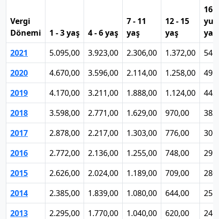
16 
Vergi
7 - 11
12 - 15
yuk
Dönemi
1 - 3 yaş
4 - 6 yaş
yaş
yaş
yaş
2021
5.095,00
3.923,00
2.306,00
1.372,00
541
2020
4.670,00
3.596,00
2.114,00
1.258,00
496
2019
4.170,00
3.211,00
1.888,00
1.124,00
443
2018
3.598,00
2.771,00
1.629,00
970,00
383
2017
2.878,00
2.217,00
1.303,00
776,00
306
2016
2.772,00
2.136,00
1.255,00
748,00
295
2015
2.626,00
2.024,00
1.189,00
709,00
280
2014
2.385,00
1.839,00
1.080,00
644,00
255
2013
2.295,00
1.770,00
1.040,00
620,00
246