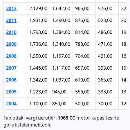
2012
2.129,00
1.642,00
965,00
576,00
229
2011
1.931,00
1.490,00
876,00
523,00
208
2010
1.793,00
1.384,00
814,00
486,00
194
2009
1.736,00
1.340,00
788,00
471,00
188
2008
1.550,00
1.197,00
704,00
421,00
168
2007
1.446,00
1.117,00
657,00
393,00
157
2006
1.342,00
1.037,00
610,00
365,00
146
2005
1.223,00
945,00
556,00
333,00
133
2004
1.100,00
850,00
500,00
300,00
120
Tablodaki vergi ücretleri
1968 CC
motor kapasitesine
göre listelenmektedir.