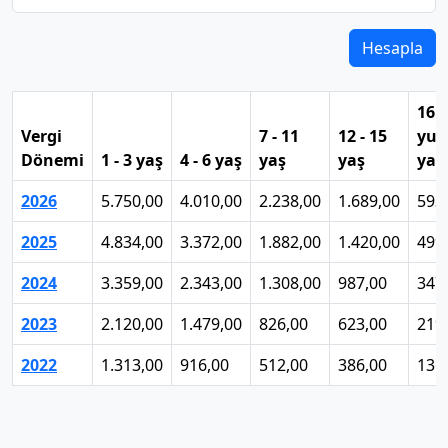
Hesapla
16 
Vergi
7 - 11
12 - 15
yuk
Dönemi
1 - 3 yaş
4 - 6 yaş
yaş
yaş
yaş
2026
5.750,00
4.010,00
2.238,00
1.689,00
593
2025
4.834,00
3.372,00
1.882,00
1.420,00
499
2024
3.359,00
2.343,00
1.308,00
987,00
347
2023
2.120,00
1.479,00
826,00
623,00
219
2022
1.313,00
916,00
512,00
386,00
136