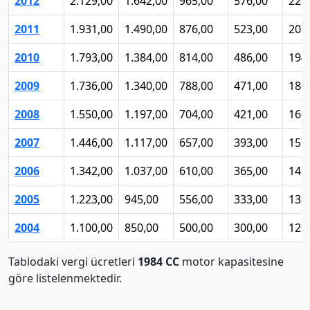
2012
2.129,00
1.642,00
965,00
576,00
229
2011
1.931,00
1.490,00
876,00
523,00
208
2010
1.793,00
1.384,00
814,00
486,00
194
2009
1.736,00
1.340,00
788,00
471,00
188
2008
1.550,00
1.197,00
704,00
421,00
168
2007
1.446,00
1.117,00
657,00
393,00
157
2006
1.342,00
1.037,00
610,00
365,00
146
2005
1.223,00
945,00
556,00
333,00
133
2004
1.100,00
850,00
500,00
300,00
120
Tablodaki vergi ücretleri
1984 CC
motor kapasitesine
göre listelenmektedir.