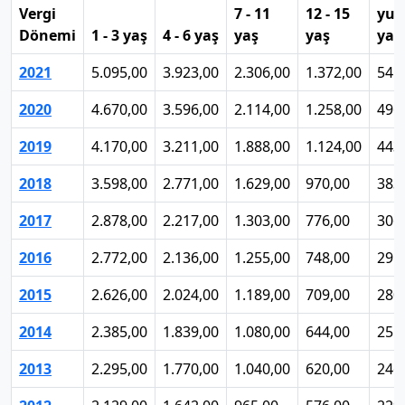
Vergi
7 - 11
12 - 15
yuk
Dönemi
1 - 3 yaş
4 - 6 yaş
yaş
yaş
yaş
2021
5.095,00
3.923,00
2.306,00
1.372,00
541
2020
4.670,00
3.596,00
2.114,00
1.258,00
496
2019
4.170,00
3.211,00
1.888,00
1.124,00
443
2018
3.598,00
2.771,00
1.629,00
970,00
383
2017
2.878,00
2.217,00
1.303,00
776,00
306
2016
2.772,00
2.136,00
1.255,00
748,00
295
2015
2.626,00
2.024,00
1.189,00
709,00
280
2014
2.385,00
1.839,00
1.080,00
644,00
255
2013
2.295,00
1.770,00
1.040,00
620,00
246