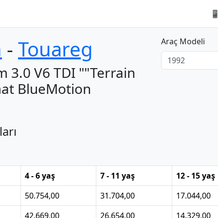

n
‐
Touareg
Araç Modeli
 3.0 V6 TDI ""Terrain
mat BlueMotion
ları
4 - 6 yaş
7 - 11 yaş
12 - 15 yaş
50.754,00
31.704,00
17.044,00
42.669,00
26.654,00
14.329,00