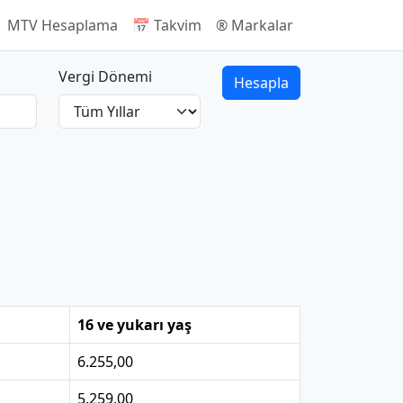
 MTV Hesaplama
📅 Takvim
®️ Markalar
Vergi Dönemi
Hesapla
16 ve yukarı yaş
6.255,00
5.259,00