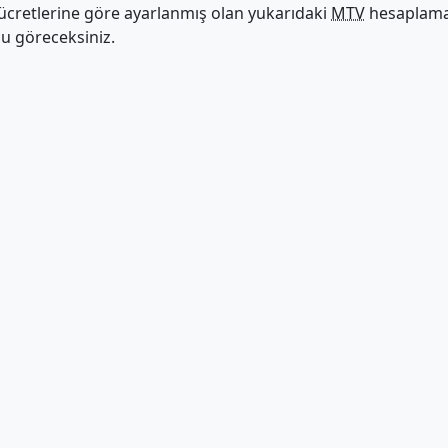
ücretlerine göre ayarlanmış olan yukarıdaki
MTV
hesaplama 
nu göreceksiniz.