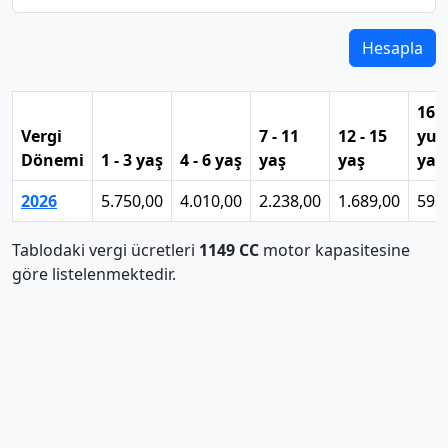
Hesapla
16 
Vergi
7 - 11
12 - 15
yuk
Dönemi
1 - 3 yaş
4 - 6 yaş
yaş
yaş
yaş
2026
5.750,00
4.010,00
2.238,00
1.689,00
593
Tablodaki vergi ücretleri
1149 CC
motor kapasitesine
göre listelenmektedir.