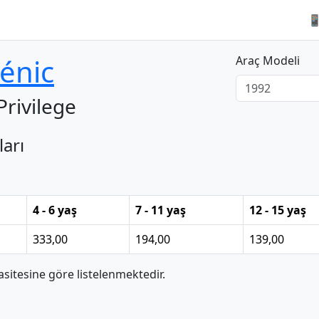

énic
Araç Modeli
Privilege
ları
4 - 6 yaş
7 - 11 yaş
12 - 15 yaş
333,00
194,00
139,00
itesine göre listelenmektedir.