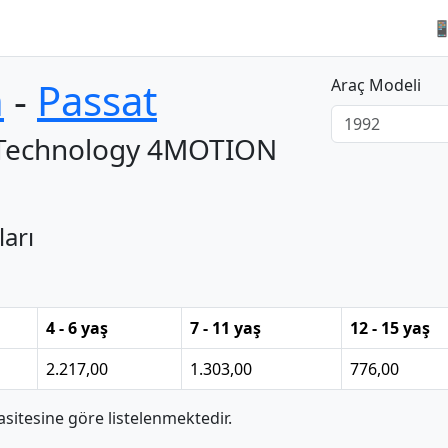

n
‐
Passat
Araç Modeli
 Technology 4MOTION
ları
4 - 6 yaş
7 - 11 yaş
12 - 15 yaş
2.217,00
1.303,00
776,00
itesine göre listelenmektedir.