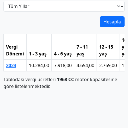
Hesapla
16
Vergi
7 - 11
12 - 15
yu
Dönemi
1 - 3 yaş
4 - 6 yaş
yaş
yaş
ya
2023
10.284,00
7.918,00
4.654,00
2.769,00
1.
Tablodaki vergi ücretleri
1968 CC
motor kapasitesine
göre listelenmektedir.