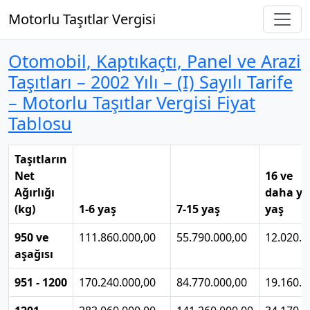
Motorlu Taşıtlar Vergisi
Otomobil, Kaptıkaçtı, Panel ve Arazi
Taşıtları – 2002 Yılı – (I) Sayılı Tarife
– Motorlu Taşıtlar Vergisi Fiyat
Tablosu
Taşıtların
Net
16 ve
Ağırlığı
daha yu
(kg)
1-6 yaş
7-15 yaş
yaş
950 ve
111.860.000,00
55.790.000,00
12.020.0
aşağısı
951 - 1200
170.240.000,00
84.770.000,00
19.160.0