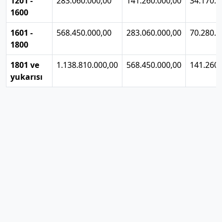
1201 -
283.060.000,00
141.260.000,00
34.170.0
1600
1601 -
568.450.000,00
283.060.000,00
70.280.0
1800
1801 ve
1.138.810.000,00
568.450.000,00
141.260.
yukarısı