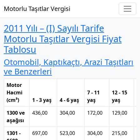
Motorlu Taşıtlar Vergisi
2011 Yılı – (I) Sayılı Tarife
Motorlu Taşıtlar Vergisi Fiyat
Tablosu
Otomobil, Kaptıkaçtı, Arazi Taşıtları
ve Benzerleri
Motor
1
Hacmi
7 - 11
12 - 15
y
(cm³)
1 - 3 yaş
4 - 6 yaş
yaş
yaş
y
1300 ve
436,00
304,00
172,00
129,00
4
aşağısı
1301 -
697,00
523,00
304,00
215,00
8