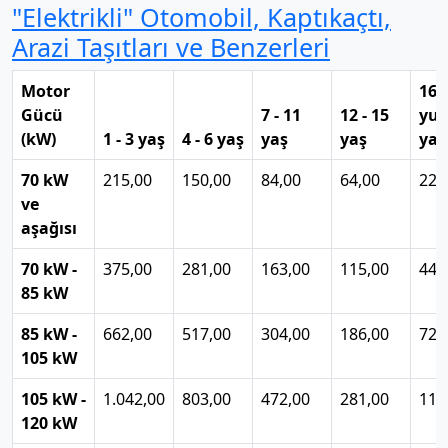
"Elektrikli" Otomobil, Kaptıkaçtı,
Arazi Taşıtları ve Benzerleri
Motor
16 
Gücü
7 - 11
12 - 15
yuk
(kW)
1 - 3 yaş
4 - 6 yaş
yaş
yaş
yaş
70 kW
215,00
150,00
84,00
64,00
22,
ve
aşağısı
70 kW -
375,00
281,00
163,00
115,00
44,
85 kW
85 kW -
662,00
517,00
304,00
186,00
72,
105 kW
105 kW -
1.042,00
803,00
472,00
281,00
111
120 kW