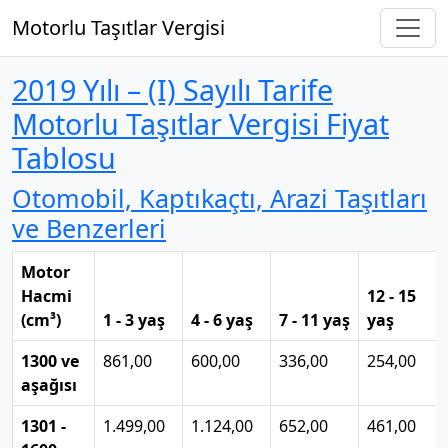
Motorlu Taşıtlar Vergisi
2019 Yılı – (I) Sayılı Tarife
Motorlu Taşıtlar Vergisi Fiyat
Tablosu
Otomobil, Kaptıkaçtı, Arazi Taşıtları
ve Benzerleri
Motor
Hacmi
12 - 15
(cm³)
1 - 3 yaş
4 - 6 yaş
7 - 11 yaş
yaş
1300 ve
861,00
600,00
336,00
254,00
aşağısı
1301 -
1.499,00
1.124,00
652,00
461,00