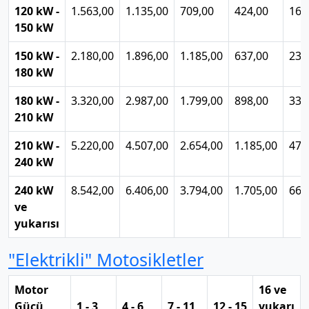
120 kW -
1.563,00
1.135,00
709,00
424,00
168
150 kW
150 kW -
2.180,00
1.896,00
1.185,00
637,00
234
180 kW
180 kW -
3.320,00
2.987,00
1.799,00
898,00
330
210 kW
210 kW -
5.220,00
4.507,00
2.654,00
1.185,00
472
240 kW
240 kW
8.542,00
6.406,00
3.794,00
1.705,00
662
ve
yukarısı
"Elektrikli" Motosikletler
Motor
16 ve
Gücü
1 - 3
4 - 6
7 - 11
12 - 15
yukarı